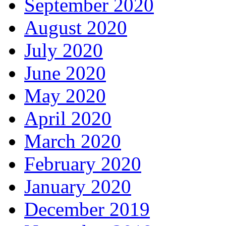
September 2020
August 2020
July 2020
June 2020
May 2020
April 2020
March 2020
February 2020
January 2020
December 2019