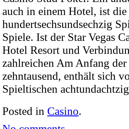
auch in einem Hotel, ist die
hundertsechsundsechzig Sp
Spiele. Ist der Star Vegas C
Hotel Resort und Verbindun
zahlreichen Am Anfang der 
zehntausend, enthält sich v
Spieltischen achtundachtzig
Posted in
Casino
.
No comments