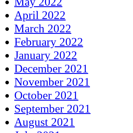
May 2022
April 2022
March 2022
February 2022
January 2022
December 2021
November 2021
October 2021
September 2021
August 2021