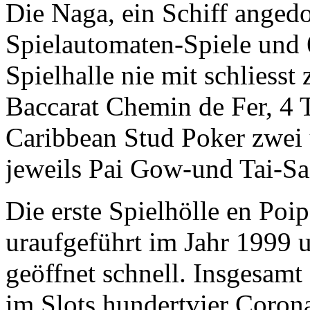
Die Naga, ein Schiff angedo
Spielautomaten-Spiele und 
Spielhalle nie mit schliess
Baccarat Chemin de Fer, 4 T
Caribbean Stud Poker zwei 
jeweils Pai Gow-und Tai-Sa
Die erste Spielhölle en Poip
uraufgeführt im Jahr 1999
geöffnet schnell. Insgesamt
im Slots hundertvier Coron