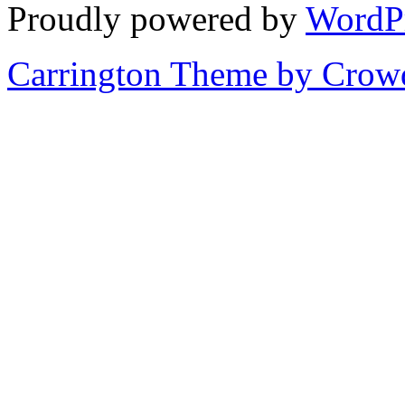
Proudly powered by
WordP
Carrington Theme by Crowd