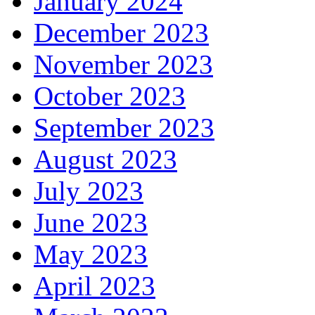
January 2024
December 2023
November 2023
October 2023
September 2023
August 2023
July 2023
June 2023
May 2023
April 2023