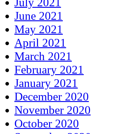
July 2021
June 2021
May 2021
April 2021
March 2021
February 2021
January 2021
December 2020
November 2020
October 2020