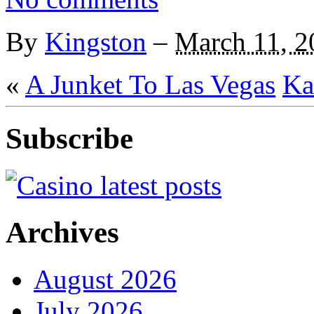
By
Kingston
–
March 11, 2
«
A Junket To Las Vegas
Ka
Subscribe
Archives
August 2026
July 2026