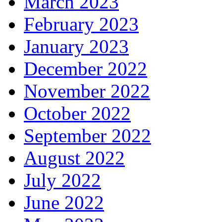
March 2023
February 2023
January 2023
December 2022
November 2022
October 2022
September 2022
August 2022
July 2022
June 2022