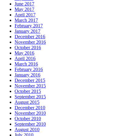
June 2017
May 2017
April 2017
March 2017
February 2017
January 2017
December 2016
November 2016
October 2016
May 2016
April 2016
March 2016
February 2016
January 2016
December 2015
November 2015
October 2015
September 2015
August 2015
December 2010
November 2010
October 2010
September 2010
August 2010
July 2010