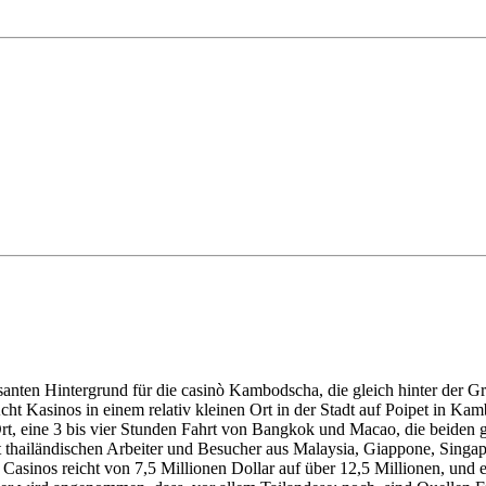
ssanten Hintergrund für die casinò Kambodscha, die gleich hinter der Gr
 Acht Kasinos in einem relativ kleinen Ort in der Stadt auf Poipet in
rt, eine 3 bis vier Stunden Fahrt von Bangkok und Macao, die beiden 
t thailändischen Arbeiter und Besucher aus Malaysia, Giappone, Singapu
asinos reicht von 7,5 Millionen Dollar auf über 12,5 Millionen, und 